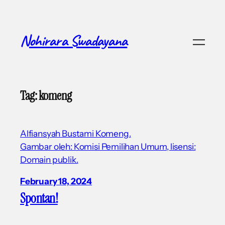
Skip
to
content
Nohirara Swadayana
Tag:
komeng
Alfiansyah Bustami Komeng.
Gambar oleh: Komisi Pemilihan Umum, lisensi:
Domain publik.
February 18, 2024
Spontan!