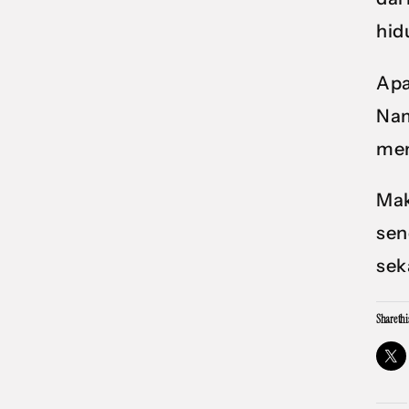
hid
Apa
Nam
men
Mak
sen
sek
Share thi