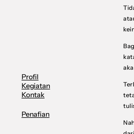
Tid
ata
kei
Bag
kat
aka
Profil
Ter
Kegiatan
Kontak
tet
tuli
Penafian
Nah
dar