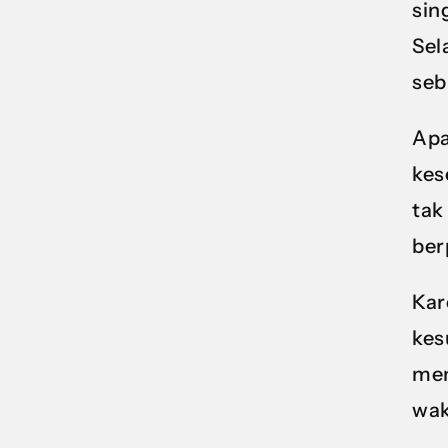
sin
Sel
seb
Apa
kes
tak
ber
Kar
kes
mem
wak