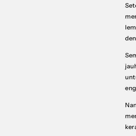
Set
men
lem
den
Sem
jau
unt
eng
Nam
mem
ker