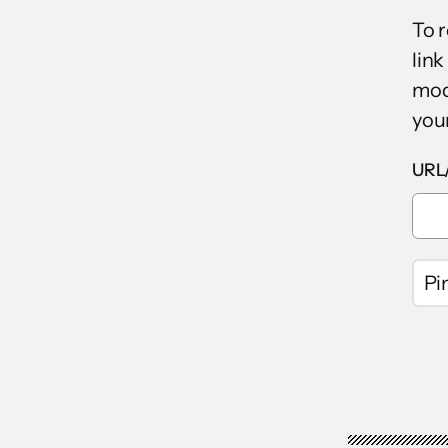
To 
link
mod
your
URL/