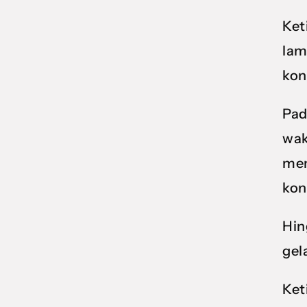
Ket
lam
kon
Pad
wak
men
kon
Hin
gel
Ket