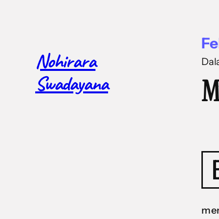
Fe
Nohirara
Da
Swadayana
M
men