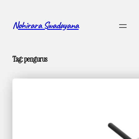
Skip
to
content
Nohirara Swadayana
Tag:
pengurus