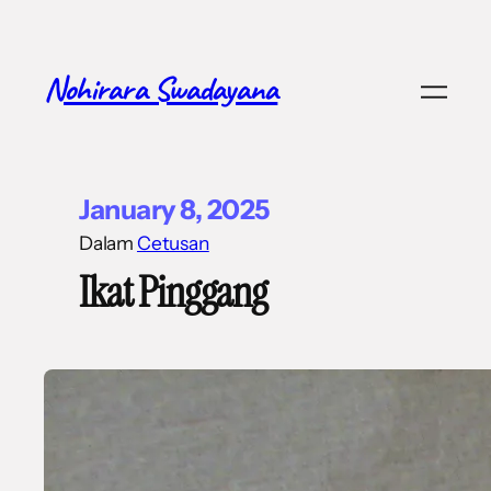
Nohirara Swadayana
January 8, 2025
Dalam
Cetusan
Ikat Pinggang